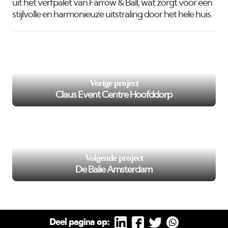
uit het verfpalet van Farrow & Ball, wat zorgt voor een
stijlvolle en harmonieuze uitstraling door het hele huis.
/var/www/murenspuiten.nl/private/cache/smarty/_compi
98
on line
');">
Vorige project
Claus Event Centre Hoofddorp
/var/www/murenspuiten.nl/private/cache/smarty/_compi
102
on line
');">
Volgende project
De Balie Amsterdam
Deel pagina op: