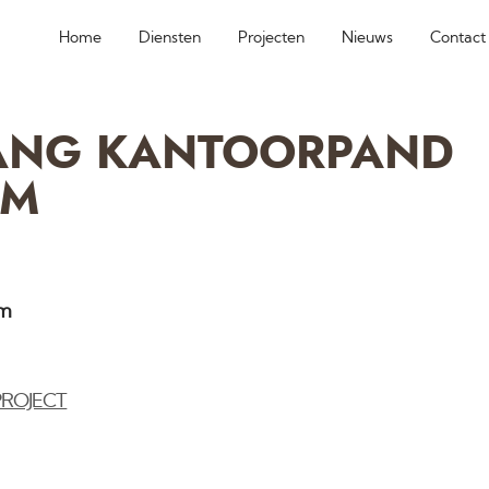
Home
Diensten
Projecten
Nieuws
Contact
ANG KANTOORPAND
UM
am
PROJECT