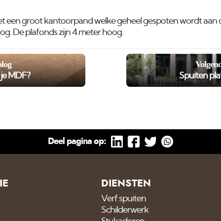
met een groot kantoorpand welke geheel gespoten wordt aan de
hoog. De plafonds zijn 4 meter hoog.
blog
Volgend
r je MDF?
Spuiten pla
Deel pagina op:
IE
DIENSTEN
Verf spuiten
Schilderwerk