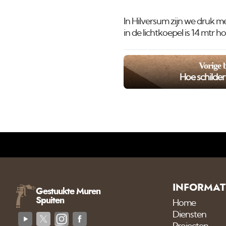
In Hilversum zijn we druk 
in de lichtkoepel is 14 mtr 
Vorige 
Hoe schilde
INFORMAT
Gestuukte Muren
Spuiten
Home
Diensten